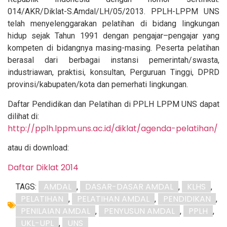
014/AKR/Diklat-S.Amdal/LH/05/2013. PPLH-LPPM UNS
telah menyelenggarakan pelatihan di bidang lingkungan
hidup sejak Tahun 1991 dengan pengajar–pengajar yang
kompeten di bidangnya masing-masing. Peserta pelatihan
berasal dari berbagai instansi pemerintah/swasta,
industriawan, praktisi, konsultan, Perguruan Tinggi, DPRD
provinsi/kabupaten/kota dan pemerhati lingkungan.
Daftar Pendidikan dan Pelatihan di PPLH LPPM UNS dapat
dilihat di:
http://pplh.lppm.uns.ac.id/diklat/
agenda-pelatihan
/
atau di download:
Daftar Diklat 2014
AMDAL
DASAR-DASAR AMDAL
KLHS
TAGS:
,
,
,
PELATIHAN
PELATIHAN AMDAL
PENDIDIKAN
,
,
,
PENILAIAN AMDAL
PENYUSUN AMDAL
PPLH
,
,
,
UKL-UPL
UNS
,