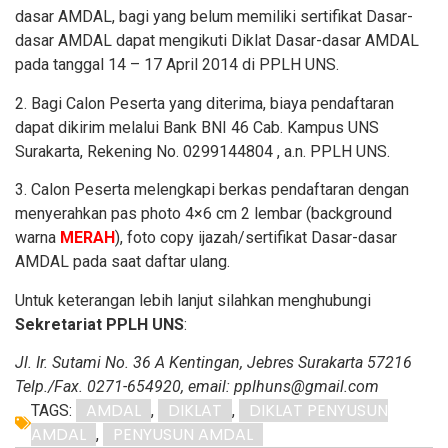
dasar AMDAL, bagi yang belum memiliki sertifikat Dasar-
dasar AMDAL dapat mengikuti Diklat Dasar-dasar AMDAL
pada tanggal 14 – 17 April 2014 di PPLH UNS.
2. Bagi Calon Peserta yang diterima, biaya pendaftaran
dapat dikirim melalui Bank BNI 46 Cab. Kampus UNS
Surakarta, Rekening No. 0299144804 , a.n. PPLH UNS.
3. Calon Peserta melengkapi berkas pendaftaran dengan
menyerahkan pas photo 4×6 cm 2 lembar (background
warna
MERAH
), foto copy ijazah/sertifikat Dasar-dasar
AMDAL pada saat daftar ulang.
Untuk keterangan lebih lanjut silahkan menghubungi
Sekretariat PPLH UNS
:
Jl. Ir. Sutami No. 36 A Kentingan, Jebres Surakarta 57216
Telp./Fax. 0271-654920, email: pplhuns@gmail.com
AMDAL
DIKLAT
DIKLAT PENYUSUN
TAGS:
,
,
AMDAL
PENYUSUN AMDAL
,