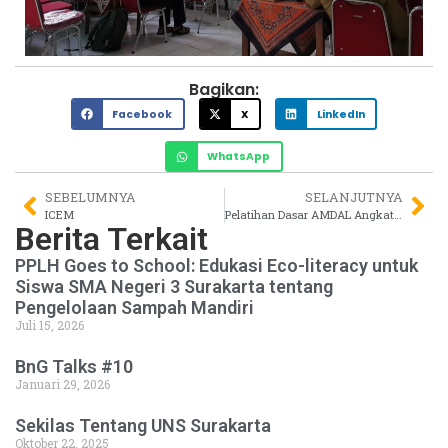
Bagikan:
Facebook
X
LinkedIn
WhatsApp
SEBELUMNYA
SELANJUTNYA
ICEM
Pelatihan Dasar AMDAL Angkatan 88: PPLH LPPM UNS dan Pusdiklat SDM KLHK Sukses Selenggarakan Pelatihan bagi OPD Sukoharjo
Berita Terkait
PPLH Goes to School: Edukasi Eco-literacy untuk
Siswa SMA Negeri 3 Surakarta tentang
Pengelolaan Sampah Mandiri
Juli 15, 2026
BnG Talks #10
Januari 29, 2026
Sekilas Tentang UNS Surakarta
Oktober 22, 2025